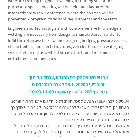
Israel for training engineer / welding technologist. For this
purpose, a special meeting will be held one day after the
International WJAM Conference, where the courses will be
presented – program, threshold requirements and the tests.
Engineers and Technologists with comprehensive knowledge in
welding are necessary from design to manufacture, in order to
fulfil the extensive tasks when designing bridges, pressure vessels,
steam boilers, and steel structures, vehicles for use in water, air,
space and on rail as well as the construction of machines,
installations and pipelines.
מפגש חשיפה לקורס מהנדס/טכנולוג ריתוך
יום רביעי ה29.1.2020 לשכת המהנדסים
דיזינגוף 200 ת”א בין השעות 10:00-13:00
לשכת המהנדסים יחד עם ארגון הריתוך הגרמני DVS GSI SLV מעוניינים לבחון
היענות לקיום קורס ייחודי בישראל להכשרת מהנדס/טכנולוג ריתוך. לצורך כך
יתקיים מפגש מיוחד, יום לאחר הכינוס הבינלאומי לריתוך והדפסת תלת ממד בו
יוצגו הקורסים- תכנית, דרישות סף והמבחנים
מהנדסים וטכנולוגים עם ידע מקיף בתחום הריתוך נחוצים מעיצוב לייצור, על
מנת למלא את המשימות הנרחבות בעת תכנון גשרים, כלי לחץ, דודי קיטור,