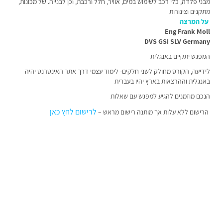
מבני פלדה, כלי רכב לשימוש במים, אוויר, חלל ורכבת, וכן לבנייה. של מכונות,
מתקנים וצינורות
על המרצה
Eng Frank Moll
DVS GSI SLV Germany
המפגש יתקיים באנגלית
לידיעה, הקורס מחולק לשני חלקים- לימוד עצמי דרך אתר האינטרנט יהיה
באנגלית וההרצאות בארץ יהיו בעברית
הנכם מוזמנים להגיע למפגש עם שאלות
ן
לרישום
לחץ כא
הרישום ללא עלות אך מותנה רישום מראש –